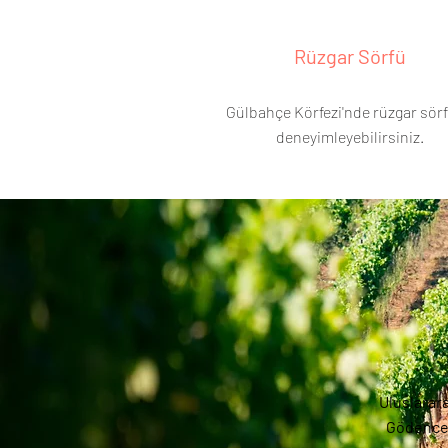
Rüzgar Sörfü
Gülbahçe Körfezi'nde rüzgar sör
deneyimleyebilirsiniz.
Uluslarara
Gödence 