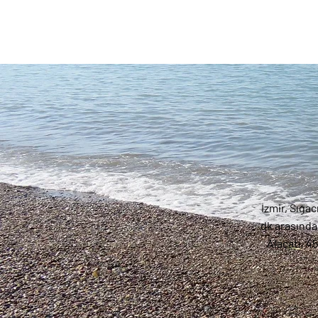
İzmir, Sığac
dk arasında
Alaçatı, 45