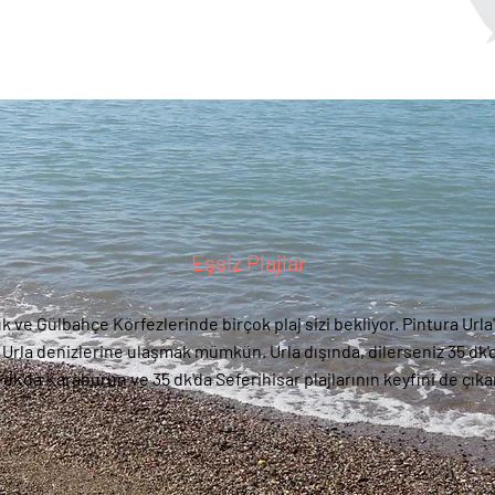
Eşsiz Plajlar
ık ve Gülbahçe Körfezlerinde birçok plaj sizi bekliyor. Pintura Urla'
 Urla denizlerine ulaşmak mümkün. Urla dışında, dilerseniz 35 dk
 dk'da Karaburun ve 35 dk'da Seferihisar plajlarının keyfini de çıkar