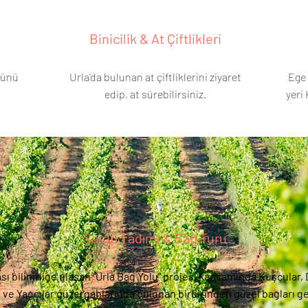
Binicilik & At Çiftlikleri
fünü
Urla'da bulunan at çiftliklerini ziyaret
Ege 
edip, at sürebilirsiniz.
yeri 
Şarap Tadımı & Bağ Turu
sı bilinirliğe ulaşan "Urla Bağ Yolu" projesi kapsamında Kuşçular, 
ve Yağcılar güzergahlarında bulunan birbirinden güzel bağları ge