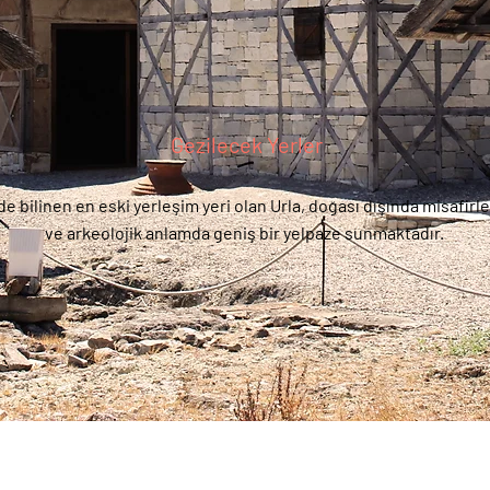
Gezilecek Yerler
e bilinen en eski yerleşim yeri olan Urla, doğası dışında misafirle
ve arkeolojik anlamda geniş bir yelpaze sunmaktadır.