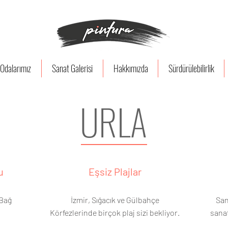
Odalarımız
Sanat Galerisi
Hakkımızda
Sürdürülebilirlik
URLA
u
Eşsiz Plajlar
 Bağ
İzmir, Sığacık ve Gülbahçe
San
Körfezlerinde birçok plaj sizi bekliyor.
sanat