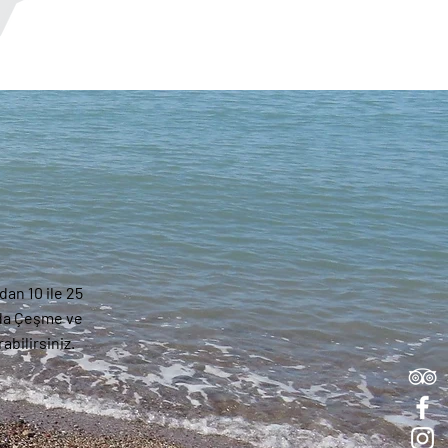
dan 10 ile 25
'da Çeşme ve
abilirsiniz.